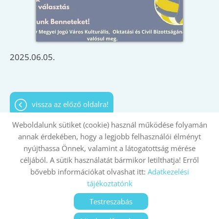
2025.06.05.
vissza az előző oldalra!
Weboldalunk sütiket (cookie) használ működése folyamán
annak érdekében, hogy a legjobb felhasználói élményt
nyújthassa Önnek, valamint a látogatottság mérése
Oldal információk
Adatkezelési tájékoztató
céljából. A sütik használatát bármikor letilthatja! Erről
bővebb információkat olvashat itt:
Adatkezelési
Impresszum
Sütik kezelése
tájékoztatónk
© 2026 - Minden jog fenntartva
Testreszabás