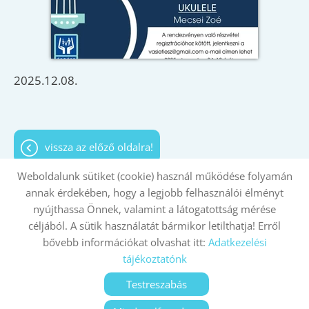
2025.12.08.
vissza az előző oldalra!
Weboldalunk sütiket (cookie) használ működése folyamán
annak érdekében, hogy a legjobb felhasználói élményt
nyújthassa Önnek, valamint a látogatottság mérése
Oldal információk
Adatkezelési tájékoztató
céljából. A sütik használatát bármikor letilthatja! Erről
bővebb információkat olvashat itt:
Adatkezelési
Impresszum
Sütik kezelése
tájékoztatónk
© 2026 - Minden jog fenntartva
Testreszabás